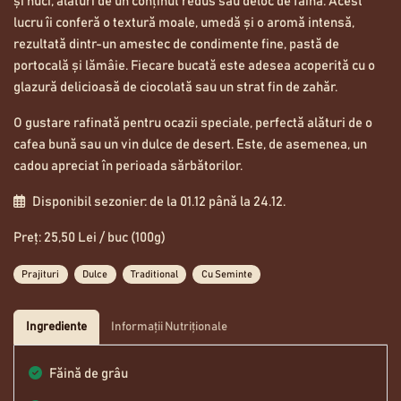
și nuci, alături de un conținut redus sau deloc de făină. Acest
lucru îi conferă o textură moale, umedă și o aromă intensă,
rezultată dintr-un amestec de condimente fine, pastă de
portocală și lămâie. Fiecare bucată este adesea acoperită cu o
glazură delicioasă de ciocolată sau un strat fin de zahăr.
O gustare rafinată pentru ocazii speciale, perfectă alături de o
cafea bună sau un vin dulce de desert. Este, de asemenea, un
cadou apreciat în perioada sărbătorilor.
Disponibil sezonier: de la 01.12 până la 24.12.
Preț: 25,50 Lei / buc (100g)
Prajituri
Dulce
Traditional
Cu Seminte
Ingrediente
Informații Nutriționale
Făină de grâu