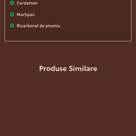
Cardamon
Marțipan
Bicarbonat de amoniu
Produse Similare
LINZERSCHNITTE
17,00
Lei
KAISERGUGELHUPF-
MIT-MANDEL
105,00
Lei
MOHNSTRIEZEL
83,00
Lei