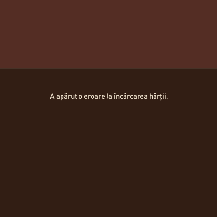
BRÖTCHEN
4,50
Lei
Hartă Locații
A apărut o eroare la încărcarea hărții.