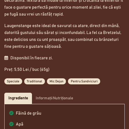
decorativă. Textura sa moale la interior și crocantă la exterior îl
face o gustare perfectă pentru orice moment al zilei, fie că ești
pe fugă sau vrei un răsfăț rapid.
Laugenstange este ideal de savurat ca atare, direct din mână,
datorită gustului său sărat și inconfundabil. La fel ca Bretzelul,
este delicios uns cu unt proaspăt, sau combinat cu brânzeturi
fine pentru o gustare sățioasă.
Disponibil în fiecare zi.
Preț: 5,50 Lei / buc (65g)
Speciale
Traditional
Mic Dejun
Pentru Sandviciuri
Ingrediente
Informații Nutriționale
Făină de grâu
Apă