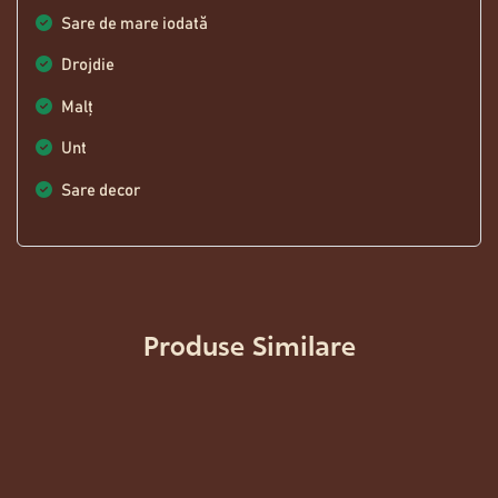
Sare de mare iodată
Drojdie
Malț
Unt
Sare decor
Produse Similare
LANDBROT
29,00
Lei
WEISSBROT
24,50
Lei