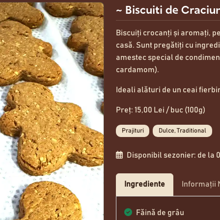
~ Biscuiti de Craciu
Biscuiți crocanți și aromați, p
casă. Sunt pregătiți cu ingred
amestec special de condiment
cardamom).
Ideali alături de un ceai fierb
Preț: 15,00 Lei / buc (100g)
Prajituri
Dulce, Traditional
Disponibil sezonier: de la 0
Ingrediente
Informații 
Făină de grâu