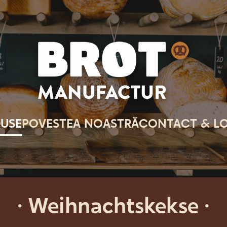
USE
POVESTEA NOASTRĂ
CONTACT & LO
·
Weihnachtskekse
·