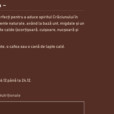
n ~
erfecți pentru a aduce spiritul Crăciunului în
iente naturale, având la bază unt, migdale și un
e calde (scorțișoară, cuișoare, nucșoară și
inte, o cafea sau o cană de lapte cald.
6.12 până la 24.12.
Nutriționale