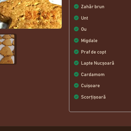
Zahăr brun
Unt
Ou
Migdale
Praf de copt
Lapte Nucșoară
Cardamom
Cuișoare
Scorțișoară