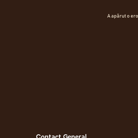
Hartă Locații
A apărut o ero
Contact General