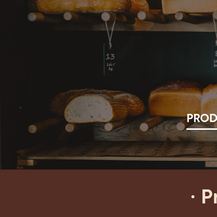
PROD
·
Pr