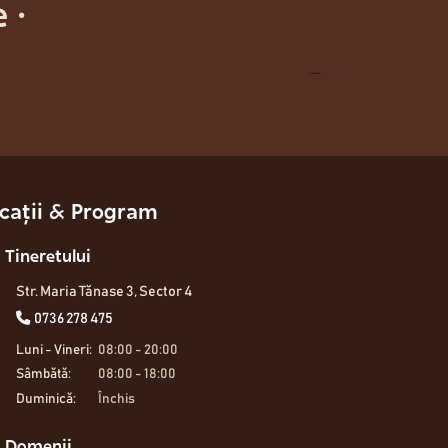
ie
·
Oferă copilulu
entru o glicemie stabilă și energie de durată.
noastră integr
Descoperă
Descoperă
cații & Program
Tineretului
Str. Maria Tănase 3, Sector 4
0736 278 475
Luni - Vineri:
08:00 - 20:00
Sâmbătă:
08:00 - 18:00
Duminică:
Închis
Domenii