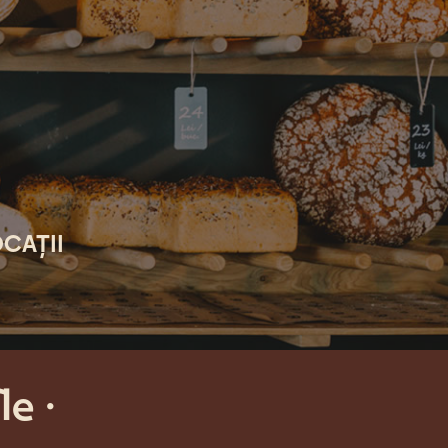
CAȚII
fle
·