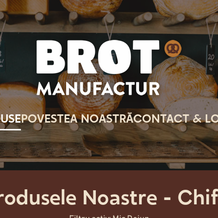
USE
POVESTEA NOASTRĂ
CONTACT & LO
odusele Noastre - Chi