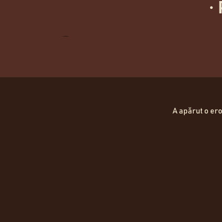
·
P
Sprijină-ți sarcina cu energie stabilă și fibre sănătoase.
Descoperă
Hartă Locații
A apărut o ero