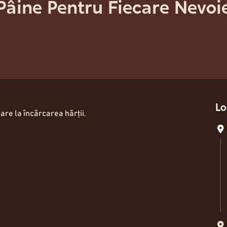
âine Pentru Fiecare Nevo
Mai multe fibre și nutrienți pentru copii și părinți, într-un
gust autentic.
P
Descoperă
Lo
are la încărcarea hărții.