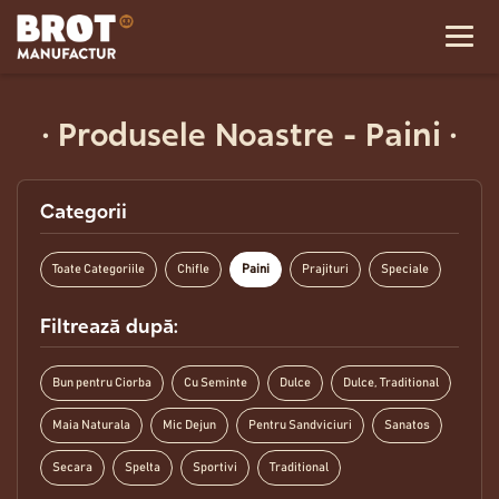
·
Produsele Noastre - Paini
·
Categorii
Toate Categoriile
Chifle
Paini
Prajituri
Speciale
Filtrează după:
Bun pentru Ciorba
Cu Seminte
Dulce
Dulce, Traditional
Maia Naturala
Mic Dejun
Pentru Sandviciuri
Sanatos
Secara
Spelta
Sportivi
Traditional