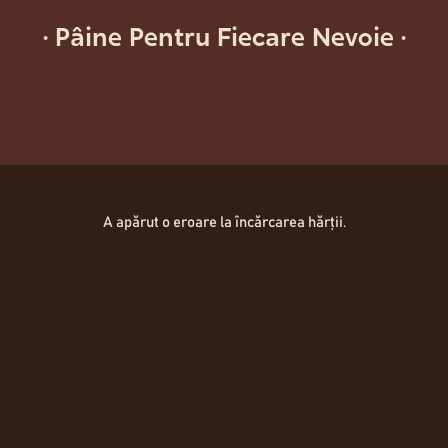
PENTRU VIITOARE MAME
PENTRU TOATĂ
·
Pâine Pentru Fiecare Nevoie
·
Sprijină-ți sarcina cu energie stabilă și fibre
Mai multe fibre și nutrien
sănătoase.
părinți, într-un gust aut
Descoperă
Descoperă
Hartă Locații
A apărut o eroare la încărcarea hărții.